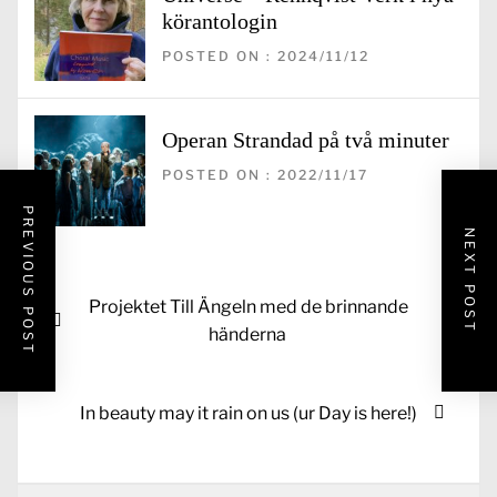
körantologin
POSTED ON : 2024/11/12
Operan Strandad på två minuter
POSTED ON : 2022/11/17
PREVIOUS POST
NEXT POST
Inläggsnavigering
Previous
Projektet Till Ängeln med de brinnande
post:
händerna
Next
In beauty may it rain on us (ur Day is here!)
post: