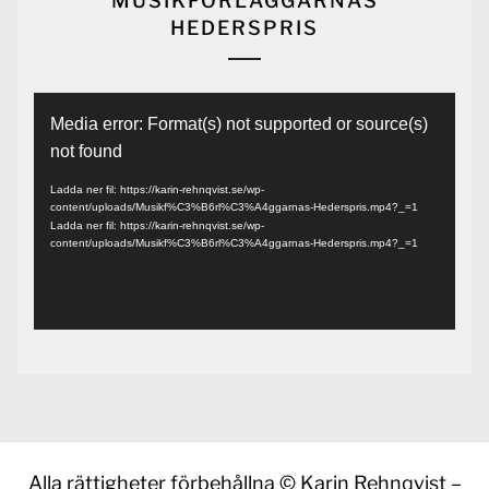
MUSIKFÖRLÄGGARNAS
HEDERSPRIS
Videospelare
Media error: Format(s) not supported or source(s)
not found
Ladda ner fil: https://karin-rehnqvist.se/wp-
content/uploads/Musikf%C3%B6rl%C3%A4ggarnas-Hederspris.mp4?_=1
Ladda ner fil: https://karin-rehnqvist.se/wp-
content/uploads/Musikf%C3%B6rl%C3%A4ggarnas-Hederspris.mp4?_=1
Alla rättigheter förbehållna © Karin Rehnqvist –