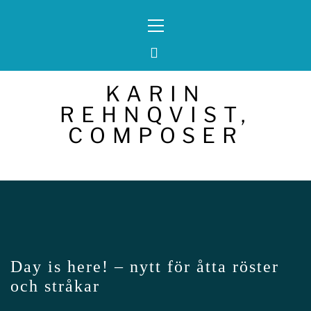
Skip
Primary
to
Menu
content
KARIN
REHNQVIST,
COMPOSER
Day is here! – nytt för åtta röster
och stråkar