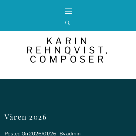
Skip
Primary
to
Menu
content
KARIN
REHNQVIST,
COMPOSER
Våren 2026
Posted On
2026/01/26
By
admin