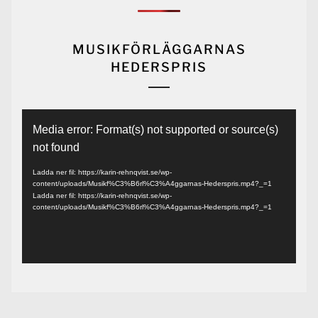
MUSIKFÖRLÄGGARNAS
HEDERSPRIS
Videospelare
Media error: Format(s) not supported or source(s)
not found
Ladda ner fil: https://karin-rehnqvist.se/wp-
content/uploads/Musikf%C3%B6rl%C3%A4ggarnas-Hederspris.mp4?_=1
Ladda ner fil: https://karin-rehnqvist.se/wp-
content/uploads/Musikf%C3%B6rl%C3%A4ggarnas-Hederspris.mp4?_=1