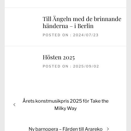
Till Ängeln med de brinnande
händerna – i Berlin
POSTED ON : 2024/07/23
Hösten 2025
POSTED ON : 2025/09/02
Inläggsnavigering
Previous
Årets konstmusikpris 2025 för Take the
post:
Milky Way
Next
Ny barnopera – Färden till Arareko