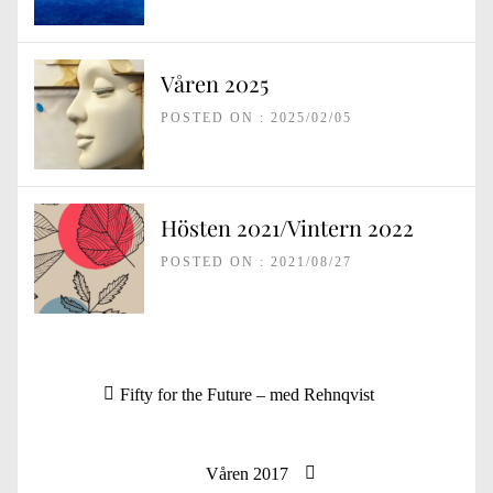
Våren 2025
POSTED ON : 2025/02/05
Hösten 2021/Vintern 2022
POSTED ON : 2021/08/27
Inläggsnavigering
Previous
Fifty for the Future – med Rehnqvist
post:
Next
Våren 2017