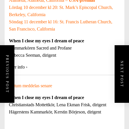
Alameda, Alameda, California –
USA-premiär
Lördag 10 december kl 20: St. Mark’s Episcopal Church,
Berkeley, California
Söndag 11 december kl 16: St. Francis Lutheran Church,
San Francisco, California
When I close my eyes I dream of peace
Kammarkören Sacred and Profane
Rebecca Seeman, dirigent
PREVIOUS POST
NEXT POST
Mer info
›
Datum meddelas senare
When I close my eyes I dream of peace
Christianstads Mottettkör, Lena Ekman Frisk, dirigent
Hägerstens Kammarkör, Kerstin Börjeson, dirigent