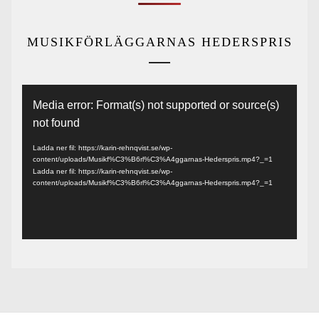
MUSIKFÖRLÄGGARNAS HEDERSPRIS
Videospelare
Media error: Format(s) not supported or source(s)
not found
Ladda ner fil: https://karin-rehnqvist.se/wp-
content/uploads/Musikf%C3%B6rl%C3%A4ggarnas-Hederspris.mp4?_=1
Ladda ner fil: https://karin-rehnqvist.se/wp-
content/uploads/Musikf%C3%B6rl%C3%A4ggarnas-Hederspris.mp4?_=1