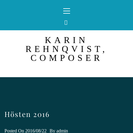
Skip
Primary
to
Menu
content
KARIN
REHNQVIST,
COMPOSER
Hösten 2016
Posted On
2016/08/22
By
admin