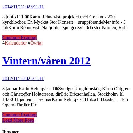
2014/11/11
2025/11/11
8 juni kl 11.00Karin Rehnqvist: projektet med Gotlands 200
kyrkklockor, En Mycket Stor Konsert – uruppförandeMer info › 3
juliKarin Rehnqvist: När jorden sjunger-svitOrkester Norden, Rolf
Continue Reading
#
Kalendarier
#
Övrigt
Vintern/våren 2012
2012/11/11
2025/11/11
8 januariKarin Rehnqvist: TiltSveriges Ungdomskör, Karin Oldgren
och Christoffer Holgersson, dirEric Ericsonhallen, Stockholm, kl
14.00 11 januari – premiärKarin Rehnqvist: Hübsch Hässlich – Ein
Opern-Thriller für
Continue Reading
Load More Posts
Hitta mer