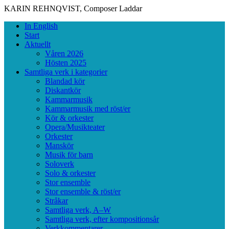
KARIN REHNQVIST, Composer
Laddar
Skip
Primary
In English
to
Menu
Start
content
Aktuellt
Våren 2026
Hösten 2025
Samtliga verk i kategorier
Blandad kör
Diskantkör
Kammarmusik
Kammarmusik med röst/er
Kör & orkester
Opera/Musikteater
Orkester
Manskör
Musik för barn
Soloverk
Solo & orkester
Stor ensemble
Stor ensemble & röst/er
Stråkar
Samtliga verk, A–W
Samtliga verk, efter kompositionsår
Verkkommentarer