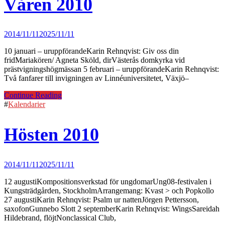
Våren 2010
2014/11/11
2025/11/11
10 januari – uruppförandeKarin Rehnqvist: Giv oss din
fridMariakören/ Agneta Sköld, dirVästerås domkyrka vid
prästvigningshögmässan 5 februari – uruppförandeKarin Rehnqvist:
Två fanfarer till invigningen av Linnéuniversitetet, Växjö–
Continue Reading
#
Kalendarier
Hösten 2010
2014/11/11
2025/11/11
12 augustiKompositionsverkstad för ungdomarUng08-festivalen i
Kungsträdgården, StockholmArrangemang: Kvast > och Popkollo
27 augustiKarin Rehnqvist: Psalm ur nattenJörgen Pettersson,
saxofonGunnebo Slott 2 septemberKarin Rehnqvist: WingsSareidah
Hildebrand, flöjtNonclassical Club,