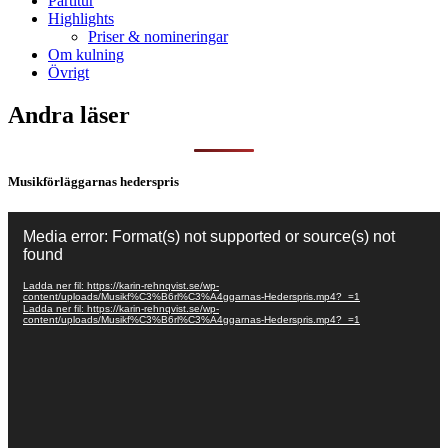
Partitur
Highlights
Priser & nomineringar
Om kulning
Övrigt
Andra läser
Musikförläggarnas hederspris
Videospelare
Media error: Format(s) not supported or source(s) not
found
Ladda ner fil: https://karin-rehnqvist.se/wp-
content/uploads/Musikf%C3%B6rl%C3%A4ggarnas-Hederspris.mp4?_=1
Ladda ner fil: https://karin-rehnqvist.se/wp-
content/uploads/Musikf%C3%B6rl%C3%A4ggarnas-Hederspris.mp4?_=1