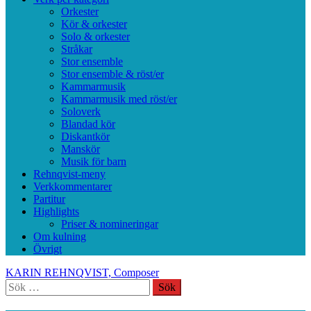
Orkester
Kör & orkester
Solo & orkester
Stråkar
Stor ensemble
Stor ensemble & röst/er
Kammarmusik
Kammarmusik med röst/er
Soloverk
Blandad kör
Diskantkör
Manskör
Musik för barn
Rehnqvist-meny
Verkkommentarer
Partitur
Highlights
Priser & nomineringar
Om kulning
Övrigt
KARIN REHNQVIST, Composer
Sök
efter: