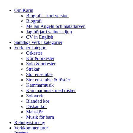
Om Karin
Biografi – kort version
Biografi
Mellan Ängeln och mätarlarven
Jag börjar i vattnets djup
CV in English
Samtliga verk i kategorier
Verk per kategori
Orkester
Kör & orkester
Solo & orkester
Stråkar
Stor ensemble
Stor ensemble & röst/er
Kammarmusik
Kammarmusik med röst/er
Soloverk
Blandad kör
Diskantkör
Manskör
Musik för barn
Rehnqvist-meny
Verkkommentarer