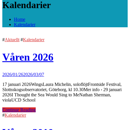
Kalendarier
Home
Kalendarier
#
Aktuellt
#
Kalendarier
Våren 2026
2026/01/26
2026/03/07
17 januari 2026WingsLaura Michelin, soloflöjtFrontside Festival,
Slottsskogsobservatoriet, Göteborg, kl 10.30Mer info › 29 januari
2026I Thought the Sea Would Sing to MeNathan Sherman,
violaUCD School
Continue Reading
#
Kalendarier