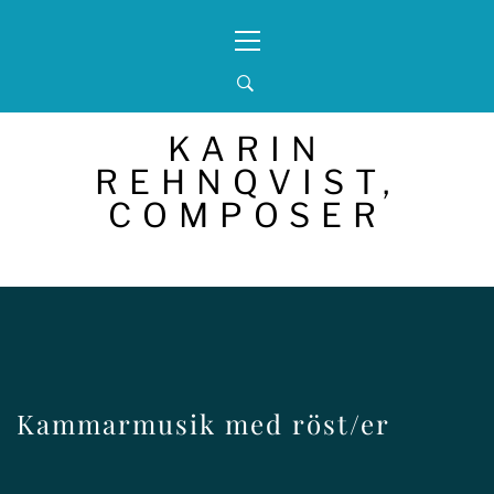
Skip
Primary
to
Menu
content
KARIN
REHNQVIST,
COMPOSER
Kammarmusik med röst/er