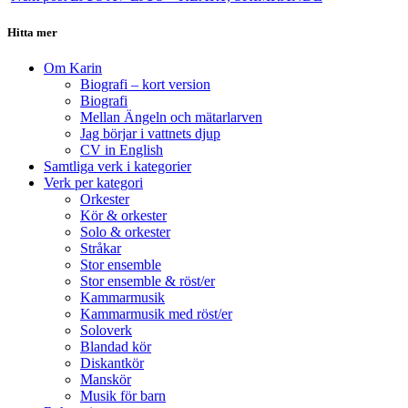
Hitta mer
Om Karin
Biografi – kort version
Biografi
Mellan Ängeln och mätarlarven
Jag börjar i vattnets djup
CV in English
Samtliga verk i kategorier
Verk per kategori
Orkester
Kör & orkester
Solo & orkester
Stråkar
Stor ensemble
Stor ensemble & röst/er
Kammarmusik
Kammarmusik med röst/er
Soloverk
Blandad kör
Diskantkör
Manskör
Musik för barn