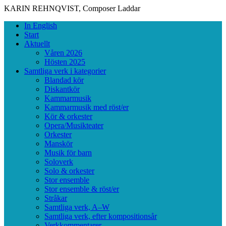
KARIN REHNQVIST, Composer
Laddar
Skip
Primary
In English
to
Menu
Start
content
Aktuellt
Våren 2026
Hösten 2025
Samtliga verk i kategorier
Blandad kör
Diskantkör
Kammarmusik
Kammarmusik med röst/er
Kör & orkester
Opera/Musikteater
Orkester
Manskör
Musik för barn
Soloverk
Solo & orkester
Stor ensemble
Stor ensemble & röst/er
Stråkar
Samtliga verk, A–W
Samtliga verk, efter kompositionsår
Verkkommentarer