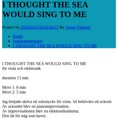
I THOUGHT THE SEA
WOULD SING TO ME
Posted On
2024/04/22
2024/04/22
By
Johan Näslund
Home
Verkkommentarer
I THOUGHT THE SEA WOULD SING TO ME
I THOUGHT THE SEA WOULD SING TO ME
för viola och elektronik
duration 13 min
Movt 1: 8 min
Movt 2: 5 min
Jag började skriva ett solostycke för viola. Så behövdes ett ackord.
Av ackordet blev en pianoimprovisation.
Av improvisationen blev en elektronikstämma.
Den lät för mig som havet.