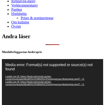
Rehnqvist-meny
Verkkommentarer
Partitur
Highlights
Priser & nomineringar
Om kulning
Övrigt
Andra läser
Musikförläggarnas hederspris
Videospelare
Media error: Format(s) not supported or source(s) not
found
Ladda ner fil: https://karin-rehnqvist.se/wp-
content/uploads/Musikf%C3%B6rl%C3%A4ggarnas-Hederspris.mp4?_=1
Ladda ner fil: https://karin-rehnqvist.se/wp-
content/uploads/Musikf%C3%B6rl%C3%A4ggarnas-Hederspris.mp4?_=1