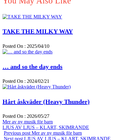
You May Also Like
TAKE THE MILKY WAY
Posted On : 2025/04/10
… and so the day ends
Posted On : 2024/02/21
Hårt åskväder (Heavy Thunder)
Posted On : 2026/05/27
Inläggsnavigering
Previous
Mer av ny musik för barn
post:
Next
LJUS AV LJUS – KLART, SKIMRANDE
post:
Previous post
Mer av ny musik för barn
Next post
LJUS AV LJUS – KLART, SKIMRANDE