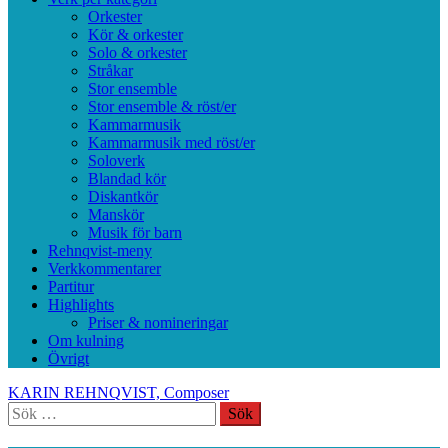
Orkester
Kör & orkester
Solo & orkester
Stråkar
Stor ensemble
Stor ensemble & röst/er
Kammarmusik
Kammarmusik med röst/er
Soloverk
Blandad kör
Diskantkör
Manskör
Musik för barn
Rehnqvist-meny
Verkkommentarer
Partitur
Highlights
Priser & nomineringar
Om kulning
Övrigt
KARIN REHNQVIST, Composer
Sök
efter: