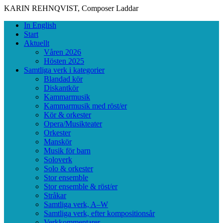
KARIN REHNQVIST, Composer
Laddar
Skip
Primary
In English
to
Menu
Start
content
Aktuellt
Våren 2026
Hösten 2025
Samtliga verk i kategorier
Blandad kör
Diskantkör
Kammarmusik
Kammarmusik med röst/er
Kör & orkester
Opera/Musikteater
Orkester
Manskör
Musik för barn
Soloverk
Solo & orkester
Stor ensemble
Stor ensemble & röst/er
Stråkar
Samtliga verk, A–W
Samtliga verk, efter kompositionsår
Verkkommentarer