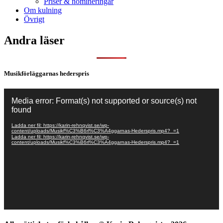
Priser & nomineringar
Om kulning
Övrigt
Andra läser
Musikförläggarnas hederspris
Videospelare
Media error: Format(s) not supported or source(s) not
found
Ladda ner fil: https://karin-rehnqvist.se/wp-
content/uploads/Musikf%C3%B6rl%C3%A4ggarnas-Hederspris.mp4?_=1
Ladda ner fil: https://karin-rehnqvist.se/wp-
content/uploads/Musikf%C3%B6rl%C3%A4ggarnas-Hederspris.mp4?_=1