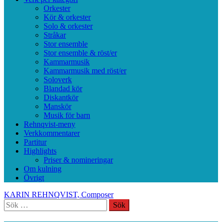
Orkester
Kör & orkester
Solo & orkester
Stråkar
Stor ensemble
Stor ensemble & röst/er
Kammarmusik
Kammarmusik med röst/er
Soloverk
Blandad kör
Diskantkör
Manskör
Musik för barn
Rehnqvist-meny
Verkkommentarer
Partitur
Highlights
Priser & nomineringar
Om kulning
Övrigt
KARIN REHNQVIST, Composer
Sök
efter: