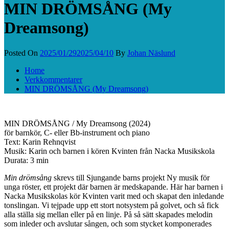
MIN DRÖMSÅNG (My
Dreamsong)
Posted On
2025/01/29
2025/04/10
By
Johan Näslund
Home
Verkkommentarer
MIN DRÖMSÅNG (My Dreamsong)
MIN DRÖMSÅNG / My Dreamsong (2024)
för barnkör, C- eller Bb-instrument och piano
Text: Karin Rehnqvist
Musik: Karin och barnen i kören Kvinten från Nacka Musikskola
Durata: 3 min
Min drömsång
skrevs till Sjungande barns projekt Ny musik för
unga röster, ett projekt där barnen är medskapande. Här har barnen i
Nacka Musikskolas kör Kvinten varit med och skapat den inledande
tonslingan. Vi tejpade upp ett stort notsystem på golvet, och så fick
alla ställa sig mellan eller på en linje. På så sätt skapades melodin
som inleder och avslutar sången, och som stycket komponerades