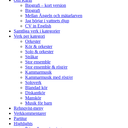
Om Karin
Biografi – kort version
Biografi
Mellan Ängeln och mätarlarven
Jag börjar i vattnets djup
CV in English
Samtliga verk i kategorier
Verk per kategori
Orkester
Kör & orkester
Solo & orkester
Stråkar
Stor ensemble
Stor ensemble & röst/er
Kammarmusik
Kammarmusik med röst/er
Soloverk
Blandad kör
Diskantkör
Manskör
Musik för barn
Rehnqvist-meny
Verkkommentarer
Partitur
Highlights