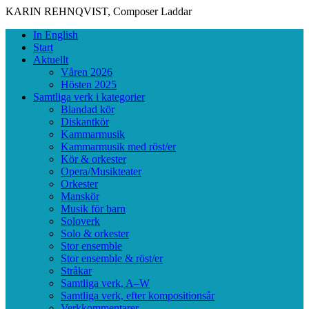
KARIN REHNQVIST, Composer
Laddar
Skip
Primary
In English
to
Menu
Start
content
Aktuellt
Våren 2026
Hösten 2025
Samtliga verk i kategorier
Blandad kör
Diskantkör
Kammarmusik
Kammarmusik med röst/er
Kör & orkester
Opera/Musikteater
Orkester
Manskör
Musik för barn
Soloverk
Solo & orkester
Stor ensemble
Stor ensemble & röst/er
Stråkar
Samtliga verk, A–W
Samtliga verk, efter kompositionsår
Verkkommentarer