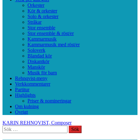
Orkester
Kör & orkester
Solo & orkester
Stråkar
Stor ensemble
Stor ensemble & röst/er
Kammarmusik
Kammarmusik med röst/er
Soloverk
Blandad kör
Diskantkör
Manskör
Musik för barn
Rehnqvist-meny
Verkkommentarer
Partitur
Highlights
Priser & nomineringar
Om kulning
Övrigt
KARIN REHNQVIST, Composer
Sök
efter: