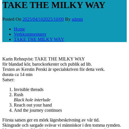
TAKE THE MILKY WAY
Posted On
2025/04/10
2025/10/09
By
admin
Home
Verkkommentarer
TAKE THE MILKY WAY
Karin Rehnqvist: TAKE THE MILKY WAY
för blandad kör, barockorkester och publik ad lib.
Texten av Kerstin Perski är specialskriven för detta verk.
durata ca 14 min
Satser:
Invisible threads
Rush
Black hole interlude
Reach out your hand
And the journey continues
Första satsen ger en mörk lägesbeskrivning av vår tid.
Skingrade och sargade svävar vi människor i den tomma rymden.