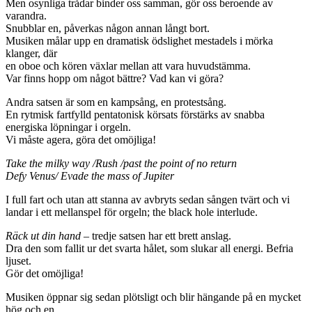
Men osynliga trådar binder oss samman, gör oss beroende av
varandra.
Snubblar en, påverkas någon annan långt bort.
Musiken målar upp en dramatisk ödslighet mestadels i mörka
klanger, där
en oboe och kören växlar mellan att vara huvudstämma.
Var finns hopp om något bättre? Vad kan vi göra?
Andra satsen är som en kampsång, en protestsång.
En rytmisk fartfylld pentatonisk körsats förstärks av snabba
energiska löpningar i orgeln.
Vi måste agera, göra det omöjliga!
Take the milky way /Rush /past the point of no return
Defy Venus/ Evade the mass of Jupiter
I full fart och utan att stanna av avbryts sedan sången tvärt och vi
landar i ett mellanspel för orgeln; the black hole interlude.
Räck ut din hand
– tredje satsen har ett brett anslag.
Dra den som fallit ur det svarta hålet, som slukar all energi. Befria
ljuset.
Gör det omöjliga!
Musiken öppnar sig sedan plötsligt och blir hängande på en mycket
hög och en