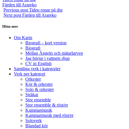
Inläggsnavigering
post:
Next
Färden till Arareko
post:
Previous post
Tiden ropar på dig
Next post
Färden till Arareko
Hitta mer
Om Karin
Biografi – kort version
Biografi
Mellan Ängeln och mätarlarven
Jag börjar i vattnets djup
CV in English
Samtliga verk i kategorier
Verk per kategori
Orkester
Kör & orkester
Solo & orkester
Stråkar
Stor ensemble
Stor ensemble & röst/er
Kammarmusik
Kammarmusik med röst/er
Soloverk
Blandad kör