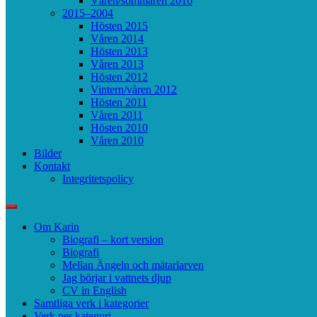
Våren/sommaren 2016
2015–2004
Hösten 2015
Våren 2014
Hösten 2013
Våren 2013
Hösten 2012
Vintern/våren 2012
Hösten 2011
Våren 2011
Hösten 2010
Våren 2010
Bilder
Kontakt
Integritetspolicy
Om Karin
Biografi – kort version
Biografi
Mellan Ängeln och mätarlarven
Jag börjar i vattnets djup
CV in English
Samtliga verk i kategorier
Verk per kategori