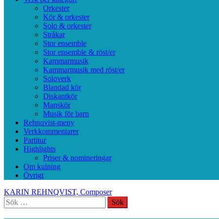
Orkester
Kör & orkester
Solo & orkester
Stråkar
Stor ensemble
Stor ensemble & röst/er
Kammarmusik
Kammarmusik med röst/er
Soloverk
Blandad kör
Diskantkör
Manskör
Musik för barn
Rehnqvist-meny
Verkkommentarer
Partitur
Highlights
Priser & nomineringar
Om kulning
Övrigt
KARIN REHNQVIST, Composer
Sök
efter: