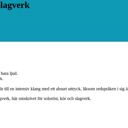
 slagverk
 bara ljud.
n.
blir till en intensiv klang med ett absurt uttryck, liksom ordspråken i sig 
verk, här omskrivet för soloröst, kör och slagverk.