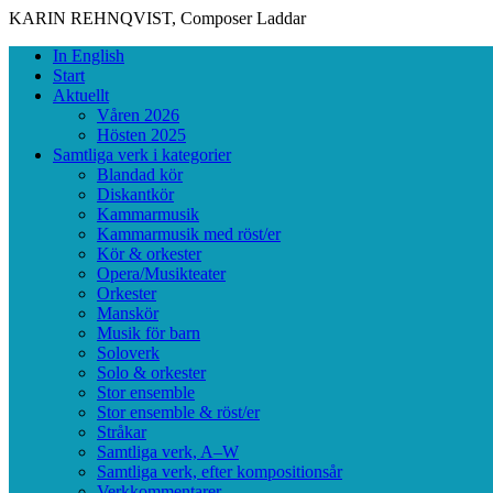
KARIN REHNQVIST, Composer
Laddar
Skip
Primary
In English
to
Menu
Start
content
Aktuellt
Våren 2026
Hösten 2025
Samtliga verk i kategorier
Blandad kör
Diskantkör
Kammarmusik
Kammarmusik med röst/er
Kör & orkester
Opera/Musikteater
Orkester
Manskör
Musik för barn
Soloverk
Solo & orkester
Stor ensemble
Stor ensemble & röst/er
Stråkar
Samtliga verk, A–W
Samtliga verk, efter kompositionsår
Verkkommentarer