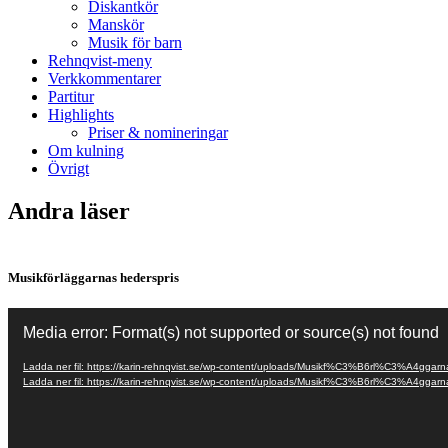
Diskantkör
Manskör
Musik för barn
Rehnqvist-meny
Verkkommentarer
Partitur
Highlights
Priser & nomineringar
Om kulning
Övrigt
Andra läser
Musikförläggarnas hederspris
Videospelare
Media error: Format(s) not supported or source(s) not found
Ladda ner fil: https://karin-rehnqvist.se/wp-content/uploads/Musikf%C3%B6rl%C3%A4ggar
Ladda ner fil: https://karin-rehnqvist.se/wp-content/uploads/Musikf%C3%B6rl%C3%A4ggar