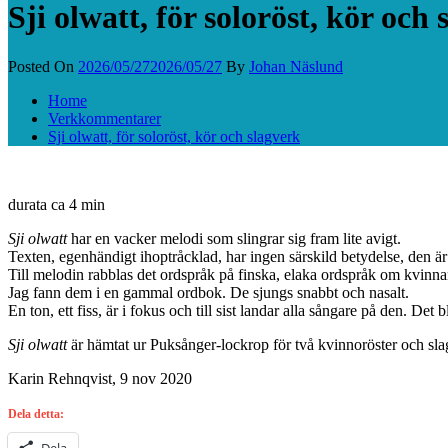
Sji olwatt, för soloröst, kör och
Posted On
2026/05/27
2026/05/27
By
Johan Näslund
Home
Verkkommentarer
Sji olwatt, för soloröst, kör och slagverk
durata ca 4 min
Sji olwatt
har en vacker melodi som slingrar sig fram lite avigt.
Texten, egenhändigt ihoptråcklad, har ingen särskild betydelse, den är
Till melodin rabblas det ordspråk på finska, elaka ordspråk om kvinna
Jag fann dem i en gammal ordbok. De sjungs snabbt och nasalt.
En ton, ett fiss, är i fokus och till sist landar alla sångare på den. Det 
Sji olwatt
är hämtat ur Puksånger-lockrop för två kvinnoröster och slag
Karin Rehnqvist, 9 nov 2020
Dela detta:
Dela