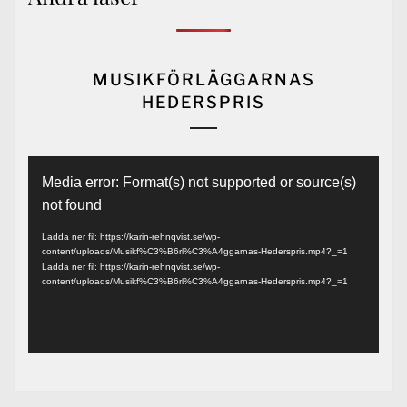
MUSIKFÖRLÄGGARNAS
HEDERSPRIS
Videospelare
Media error: Format(s) not supported or source(s)
not found
Ladda ner fil: https://karin-rehnqvist.se/wp-
content/uploads/Musikf%C3%B6rl%C3%A4ggarnas-Hederspris.mp4?_=1
Ladda ner fil: https://karin-rehnqvist.se/wp-
content/uploads/Musikf%C3%B6rl%C3%A4ggarnas-Hederspris.mp4?_=1